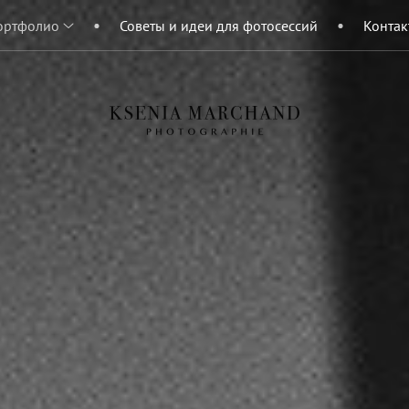
ортфолио
Советы и идеи для фотосессий
Контак